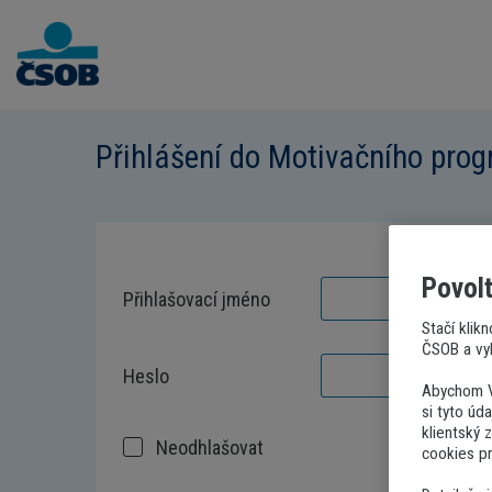
Přihlášení do Motivačního pro
Povolt
Přihlašovací jméno
Stačí klik
ČSOB a vyb
Heslo
Abychom V
si tyto úd
klientský 
Neodhlašovat
cookies pr