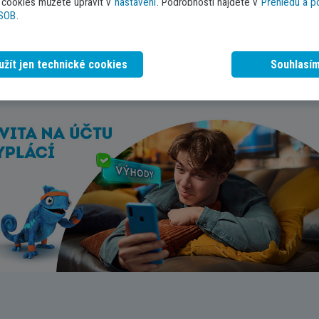
Zjednoduší vám to cest
i cookies můžete upravit v
nastavení
. Podrobnosti najdete v
Přehledu a 
ČSOB
.
zaměstnavatelem. Navíc j
odměnou. Řekněte o tom 
užít jen technické cookies
Souhlasí