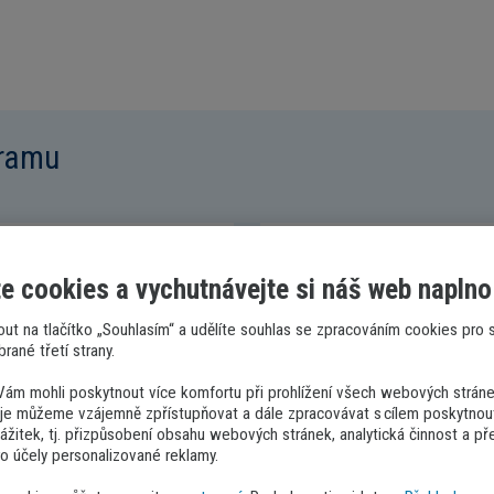
gramu
Komplexní nabídka z
e cookies a vychutnávejte si náš web naplno
zaměstnance firem
nout na tlačítko „Souhlasím“ a udělíte souhlas se zpracováním cookies pro 
Váš zaměstnavatel pro v
rané třetí strany.
výhod. Přihlaste se pomo
ám mohli poskytnout více komfortu při prohlížení všech webových strán
zaměstnavatele, a dozvít
aje můžeme vzájemně zpřístupňovat a dále zpracovávat s cílem poskytnout
zážitek, tj. přizpůsobení obsahu webových stránek, analytická činnost a př
A proč využívat účet
o účely personalizované reklamy.