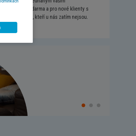
u k výhodám vyjednaným vaším
podmínkách
e účet zcela zdarma a pro nové klienty s
svým kolegům, kteří u nás zatím nejsou.
m