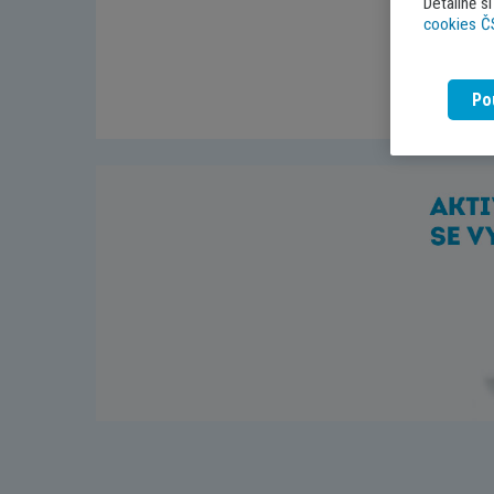
Detailně s
cookies 
Po